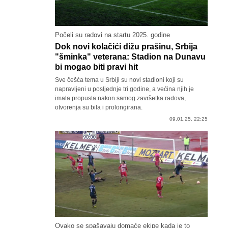
Počeli su radovi na startu 2025. godine
Dok novi kolačići dižu prašinu, Srbija
"šminka" veterana: Stadion na Dunavu
bi mogao biti pravi hit
Sve češća tema u Srbiji su novi stadioni koji su
napravljeni u posljednje tri godine, a većina njih je
imala propusta nakon samog završetka radova,
otvorenja su bila i prolongirana.
09.01.25. 22:25
Ovako se spašavaju domaće ekipe kada je to