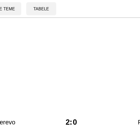
E TEME
TABELE
2
:
0
erevo