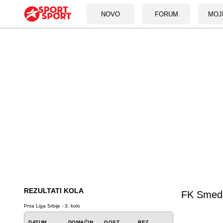
NOVO
FORUM
MOJ
REZULTATI KOLA
FK Smed
Prva Liga Srbije - 3. kolo
DATUM
DOMAĆIN
GOST
REZ