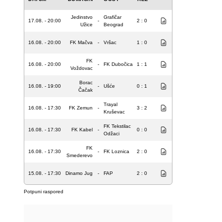
Jedinstvo
Grafičar
17.08. - 20:00
-
2 : 0
Užice
Beograd
16.08. - 20:00
FK Mačva
-
Vršac
1 : 0
FK
16.08. - 20:00
-
FK Dubočica
1 : 1
Voždovac
Borac
16.08. - 19:00
-
Ušće
0 : 1
Čačak
Trayal
16.08. - 17:30
FK Zemun
-
3 : 2
Kruševac
FK Tekstilac
16.08. - 17:30
FK Kabel
-
0 : 0
Odžaci
FK
16.08. - 17:30
-
FK Loznica
2 : 0
Smederevo
15.08. - 17:30
Dinamo Jug
-
FAP
2 : 0
Potpuni raspored