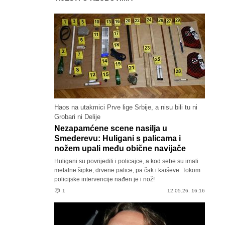
Haos na utakmici Prve lige Srbije, a nisu bili tu ni
Grobari ni Delije
Nezapamćene scene nasilja u
Smederevu: Huligani s palicama i
nožem upali među obične navijače
Huligani su povrijedili i policajce, a kod sebe su imali
metalne šipke, drvene palice, pa čak i kaiševe. Tokom
policijske intervencije nađen je i nož!
1
12.05.26. 16:16