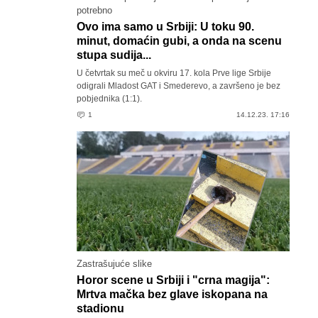
potrebno
Ovo ima samo u Srbiji: U toku 90.
minut, domaćin gubi, a onda na scenu
stupa sudija...
U četvrtak su meč u okviru 17. kola Prve lige Srbije
odigrali Mladost GAT i Smederevo, a završeno je bez
pobjednika (1:1).
1
14.12.23. 17:16
Zastrašujuće slike
Horor scene u Srbiji i "crna magija":
Mrtva mačka bez glave iskopana na
stadionu