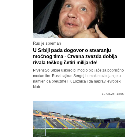
Rus je spreman
U Srbiji pada dogovor o stvaranju
moćnog tima - Crvena zvezda dobija
rivala teškog četiri milijarde!
Prvenstvo Srbije uskoro bi moglo biti jače za poprilično
moćan tim. Ruski tajkun Sergej Lomakin ozbiljan je u
namjeri da preuzme FK Loznica i da napravi evropski
klub.
19.08.25. 18:07