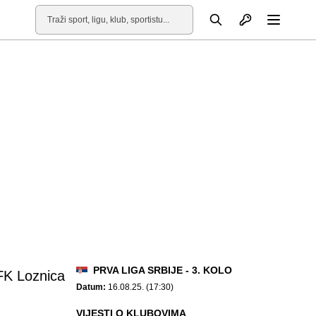
Otvori profil
Pretraga
Otvori
PRVA LIGA SRBIJE - 3. KOLO
FK Loznica
Datum:
16.08.25. (17:30)
VIJESTI O KLUBOVIMA