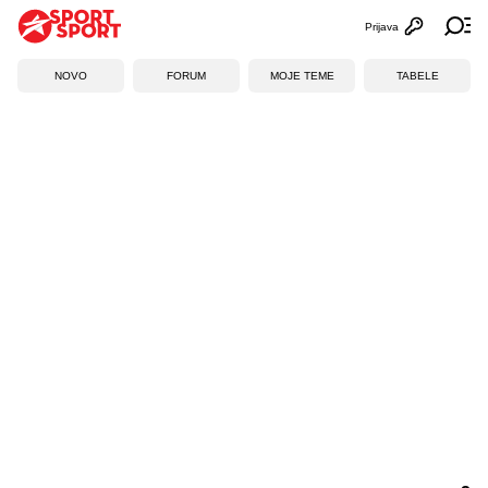
Prijava
Otvori profi
Ot
NOVO
FORUM
MOJE TEME
TABELE