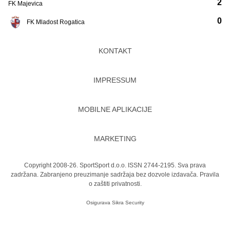
2
FK Majevica
0
FK Mladost Rogatica
KONTAKT
IMPRESSUM
MOBILNE APLIKACIJE
MARKETING
Copyright 2008-26. SportSport d.o.o. ISSN 2744-2195. Sva prava
zadržana. Zabranjeno preuzimanje sadržaja bez dozvole izdavača.
Pravila
o zaštiti privatnosti.
Osigurava
Sikra Security