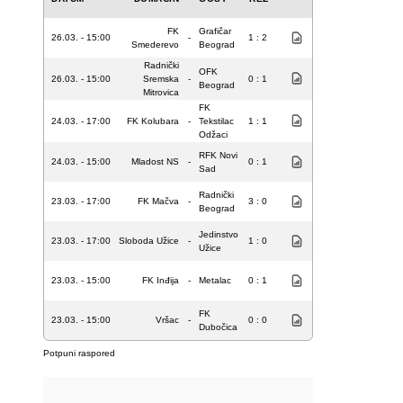
FK
Grafičar
26.03. - 15:00
-
1 : 2
Smederevo
Beograd
Radnički
OFK
26.03. - 15:00
Sremska
-
0 : 1
Beograd
Mitrovica
FK
24.03. - 17:00
FK Kolubara
-
Tekstilac
1 : 1
Odžaci
RFK Novi
24.03. - 15:00
Mladost NS
-
0 : 1
Sad
Radnički
23.03. - 17:00
FK Mačva
-
3 : 0
Beograd
Jedinstvo
23.03. - 17:00
Sloboda Užice
-
1 : 0
Užice
23.03. - 15:00
FK Inđija
-
Metalac
0 : 1
FK
23.03. - 15:00
Vršac
-
0 : 0
Dubočica
Potpuni raspored