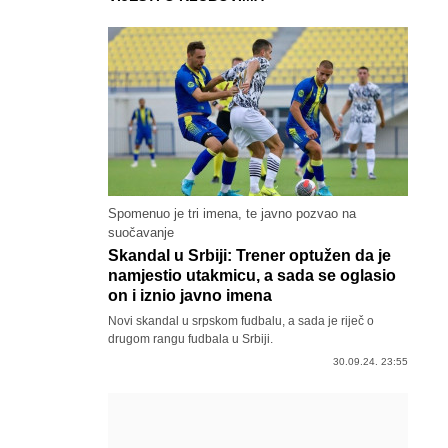
Spomenuo je tri imena, te javno pozvao na
suočavanje
Skandal u Srbiji: Trener optužen da je
namjestio utakmicu, a sada se oglasio
on i iznio javno imena
Novi skandal u srpskom fudbalu, a sada je riječ o
drugom rangu fudbala u Srbiji.
30.09.24. 23:55