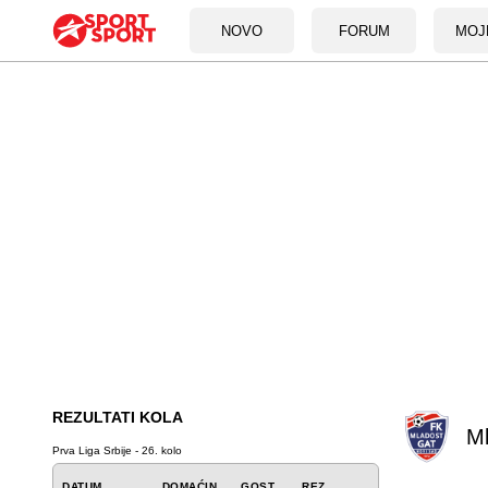
NOVO
FORUM
MOJ
REZULTATI KOLA
M
Prva Liga Srbije - 26. kolo
DATUM
DOMAĆIN
GOST
REZ