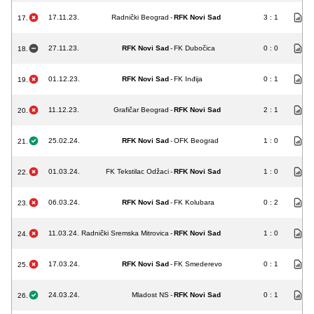
17.11.23.
Radnički Beograd
-
RFK Novi Sad
3 : 1
17.
27.11.23.
RFK Novi Sad
-
FK Dubočica
0 : 0
18.
01.12.23.
RFK Novi Sad
-
FK Inđija
0 : 1
19.
11.12.23.
Grafičar Beograd
-
RFK Novi Sad
2 : 1
20.
25.02.24.
RFK Novi Sad
-
OFK Beograd
1 : 0
21.
01.03.24.
FK Tekstilac Odžaci
-
RFK Novi Sad
1 : 0
22.
06.03.24.
RFK Novi Sad
-
FK Kolubara
0 : 2
23.
11.03.24.
Radnički Sremska Mitrovica
-
RFK Novi Sad
1 : 0
24.
17.03.24.
RFK Novi Sad
-
FK Smederevo
0 : 1
25.
24.03.24.
Mladost NS
-
RFK Novi Sad
0 : 1
26.