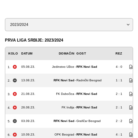
Sezona
PRVA LIGA SRBIJE: 2023/2024
KOLO
DATUM
DOMAĆIN
GOST
REZ
05.08.23.
Jedinstvo Užice
-
RFK Novi Sad
4 : 0
1.
13.08.23.
RFK Novi Sad
-
Radnički Beograd
1 : 1
2.
21.08.23.
FK Dubočica
-
RFK Novi Sad
2 : 1
3.
26.08.23.
FK Inđija
-
RFK Novi Sad
2 : 1
4.
03.09.23.
RFK Novi Sad
-
Grafičar Beograd
2 : 2
5.
10.09.23.
OFK Beograd
-
RFK Novi Sad
4 : 1
6.