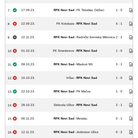
17.09.23.
RFK Novi Sad
-
FK Tekstilac Odžaci
1 : 0
7.
22.09.23.
FK Kolubara
-
RFK Novi Sad
4 : 1
8.
22.11.23.
RFK Novi Sad
-
Radnički Sremska Mitrovica
2 : 2
9.
01.10.23.
FK Smederevo
-
RFK Novi Sad
1 : 0
10.
09.10.23.
RFK Novi Sad
-
Mladost NS
3 : 1
11.
16.10.23.
Vršac
-
RFK Novi Sad
1 : 0
12.
22.10.23.
RFK Novi Sad
-
FK Mačva
1 : 0
13.
28.10.23.
Sloboda Užice
-
RFK Novi Sad
2 : 1
14.
06.11.23.
RFK Novi Sad
-
Metalac
0 : 1
15.
12.11.23.
RFK Novi Sad
-
Jedinstvo Užice
0 : 2
16.