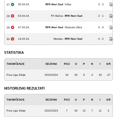
30.03.24.
RFK Novi Sad
-
Vršac
3 : 2
27.
03.04.24.
FK Mačva
-
RFK Novi Sad
2 : 1
28.
07.04.24.
RFK Novi Sad
-
Sloboda Užice
0 : 4
29.
14.04.24.
Metalac
-
RFK Novi Sad
4 : 2
30.
STATISTIKA
TAKMIČENJE
SEZONA
POZ
U
P
N
I
GR
Prva Liga Srbije
2023/2024
16
30
6
4
20
-27
HISTORIJSKI REZULTATI
TAKMIČENJE
SEZONA
POZ
U
P
N
I
GR
Prva Liga Srbije
2022/2023
7
30
12
7
11
3