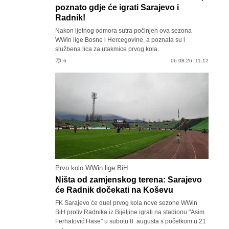
poznato gdje će igrati Sarajevo i
Radnik!
Nakon ljetnog odmora sutra počinjen ova sezona
WWin lige Bosne i Hercegovine, a poznata su i
službena lica za utakmice prvog kola.
6
06.08.26. 11:12
Prvo kolo WWin lige BiH
Ništa od zamjenskog terena: Sarajevo
će Radnik dočekati na Koševu
FK Sarajevo će duel prvog kola nove sezone WWin
BiH protiv Radnika iz Bijeljine igrati na stadionu "Asim
Ferhatović Hase" u subotu 8. augusta s početkom u 21