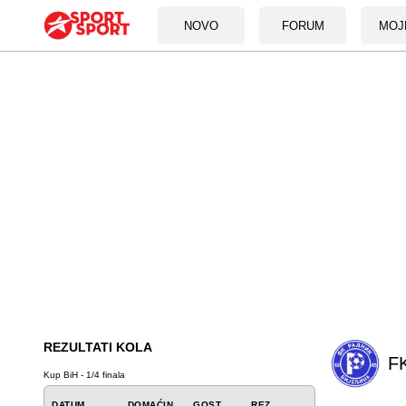
NOVO
FORUM
MOJ
REZULTATI KOLA
FK
Kup BiH - 1/4 finala
DATUM
DOMAĆIN
GOST
REZ