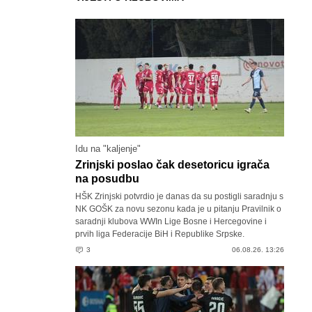
Idu na "kaljenje"
Zrinjski poslao čak desetoricu igrača
na posudbu
HŠK Zrinjski potvrdio je danas da su postigli saradnju s
NK GOŠK za novu sezonu kada je u pitanju Pravilnik o
saradnji klubova WWIn Lige Bosne i Hercegovine i
prvih liga Federacije BiH i Republike Srpske.
3
06.08.26. 13:26