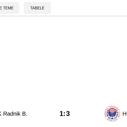
E TEME
TABELE
1
:
3
 Radnik B.
H