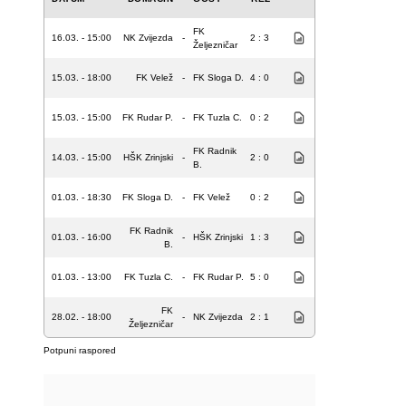
FK
16.03. - 15:00
NK Zvijezda
-
2 : 3
Željezničar
15.03. - 18:00
FK Velež
-
FK Sloga D.
4 : 0
15.03. - 15:00
FK Rudar P.
-
FK Tuzla C.
0 : 2
FK Radnik
14.03. - 15:00
HŠK Zrinjski
-
2 : 0
B.
01.03. - 18:30
FK Sloga D.
-
FK Velež
0 : 2
FK Radnik
01.03. - 16:00
-
HŠK Zrinjski
1 : 3
B.
01.03. - 13:00
FK Tuzla C.
-
FK Rudar P.
5 : 0
FK
28.02. - 18:00
-
NK Zvijezda
2 : 1
Željezničar
Potpuni raspored