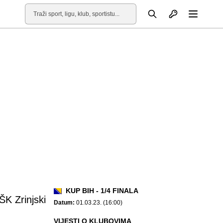
Otvori profil
Pretraga
Otvori
KUP BIH - 1/4 FINALA
ŠK Zrinjski
Datum:
01.03.23. (16:00)
VIJESTI O KLUBOVIMA