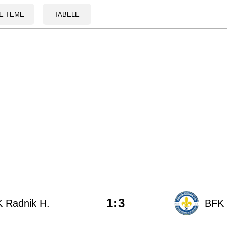
E TEME
TABELE
1
:
3
 Radnik H.
BFK