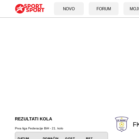
NOVO
FORUM
MOJ
REZULTATI KOLA
FK
Prva liga Federacije BiH - 21. kolo
DATUM
DOMAĆIN
GOST
REZ