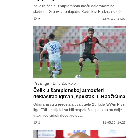
Željezničar je u pripremnom meču odigranom na
stadionu Grbavica pobijedio Radnik iz Hadžića s 2:0.
9
12.07.26. 14:06
Prva liga FBiH, 25. kolo
Čelik u šampionskoj atmosferi
deklasirao Igman, spektakl u Hadžićima
Odigrana su u preostala dva duela 25. kola WWin Prve
lige FBiH i strijelci su bili raspoloženi pa smo na dvije
utakmice vidjeli devet golova.
2
31.05.26. 19:27