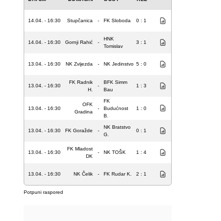
14.04. - 16:30
Stupčanica
-
FK Sloboda
0 : 1
HNK
14.04. - 16:30
Gornji Rahić
-
3 : 1
Tomislav
13.04. - 16:30
NK Zvijezda
-
NK Jedinstvo
5 : 0
FK Radnik
BFK Simm
13.04. - 16:30
-
1 : 3
H.
Bau
FK
OFK
13.04. - 16:30
-
Budućnost
1 : 0
Gradina
B.
NK Bratstvo
13.04. - 16:30
FK Goražde
-
0 : 1
G.
FK Mladost
13.04. - 16:30
-
NK TOŠK
1 : 4
DK
13.04. - 16:30
NK Čelik
-
FK Rudar K.
2 : 1
Potpuni raspored