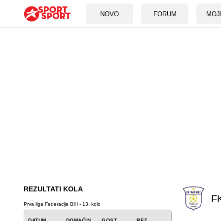
NOVO
FORUM
MOJ
REZULTATI KOLA
FK
Prva liga Federacije BiH - 13. kolo
DATUM
DOMAĆIN
GOST
REZ