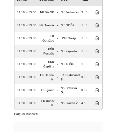
31.10. - 13:30
NK Vis SB
-
NK Jedinstvo
3 : 0
31.10. - 13:30
NK Travnik
-
NK GOŠK
1 : 0
FK
31.10. - 13:30
-
HNK Orašje
1 : 0
Goražde
HŠK
31.10. - 13:30
-
NK Zvijezda
1 : 0
Posušje
HNK
31.10. - 13:30
-
NK TOŠK
1 : 3
Čapljina
FK Radnik
FK Budućnost
31.10. - 13:30
-
3 : 0
H.
B.
NK Bratstvo
31.10. - 13:30
FK Igman
-
0 : 2
G.
FK Rudar
31.10. - 13:30
-
NK Slaven Ž.
4 : 0
K.
Potpuni raspored