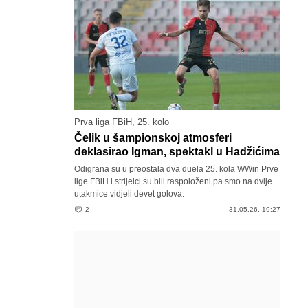
Prva liga FBiH, 25. kolo
Čelik u šampionskoj atmosferi
deklasirao Igman, spektakl u Hadžićima
Odigrana su u preostala dva duela 25. kola WWin Prve
lige FBiH i strijelci su bili raspoloženi pa smo na dvije
utakmice vidjeli devet golova.
2
31.05.26. 19:27