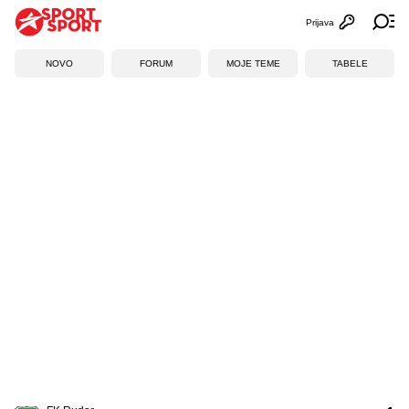
Prijava
Otvori profi
Ot
NOVO
FORUM
MOJE TEME
TABELE