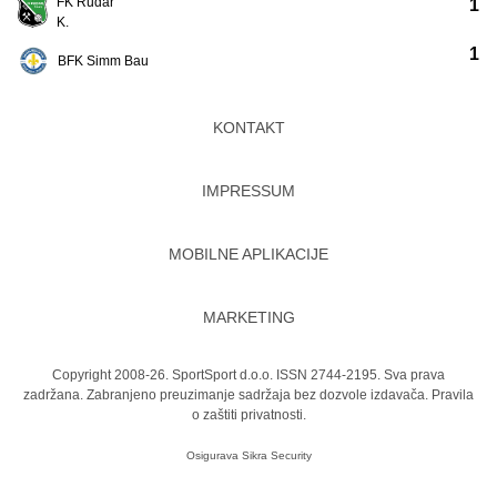
FK Rudar
1
K.
1
BFK Simm Bau
KONTAKT
IMPRESSUM
MOBILNE APLIKACIJE
MARKETING
Copyright 2008-26. SportSport d.o.o. ISSN 2744-2195. Sva prava
zadržana. Zabranjeno preuzimanje sadržaja bez dozvole izdavača.
Pravila
o zaštiti privatnosti.
Osigurava
Sikra Security