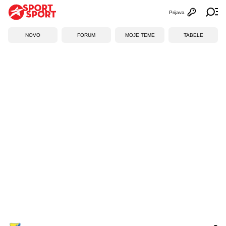
Prijava
Otvori profi
Ot
NOVO
FORUM
MOJE TEME
TABELE