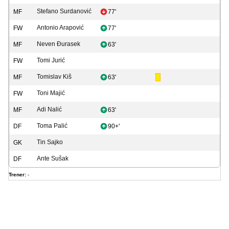
Stefano Surdanović
MF
77'
Antonio Arapović
FW
77'
Neven Đurasek
MF
63'
Tomi Jurić
FW
Tomislav Kiš
MF
63'
Toni Majić
FW
Adi Nalić
MF
63'
Toma Palić
DF
90+'
Tin Sajko
GK
Ante Sušak
DF
Trener:
-