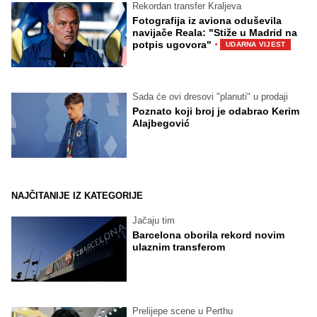
Rekordan transfer Kraljeva
Fotografija iz aviona oduševila
navijače Reala: "Stiže u Madrid na
·
potpis ugovora"
UDARNA VIJEST
Sada će ovi dresovi "planuti" u prodaji
Poznato koji broj je odabrao Kerim
Alajbegović
NAJČITANIJE IZ KATEGORIJE
Jačaju tim
Barcelona oborila rekord novim
ulaznim transferom
Prelijepe scene u Perthu