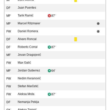
MF
Juan Puentes
DF
Tarik Ramić
MF
87'
Marcel Ritzmaier
MF
Daniel Romera
FW
Alvaro Roncal
DF
Roberto Corral
DF
87'
Jovan Dragojević
MF
Max Galić
FW
Jordan Gutierrez
MF
64'
Nedim Keranović
FW
Stefan Marčetić
FW
Aleksa Mrđa
FW
87'
Nemanja Pekija
DF
Aleksa Trninić