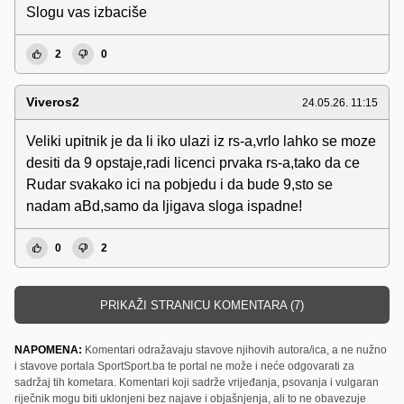
Slogu vas izbaciše
2
0
Viveros2
24.05.26. 11:15
Veliki upitnik je da li iko ulazi iz rs-a,vrlo lahko se moze
desiti da 9 opstaje,radi licenci prvaka rs-a,tako da ce
Rudar svakako ici na pobjedu i da bude 9,sto se
nadam aBd,samo da ljigava sloga ispadne!
0
2
PRIKAŽI STRANICU KOMENTARA (7)
NAPOMENA:
Komentari odražavaju stavove njihovih autora/ica, a ne nužno
i stavove portala SportSport.ba te portal ne može i neće odgovarati za
sadržaj tih kometara. Komentari koji sadrže vrijeđanja, psovanja i vulgaran
riječnik mogu biti uklonjeni bez najave i objašnjenja, ali to ne obavezuje