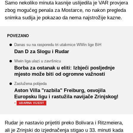
Samo nekoliko minuta kasnije uslijedila je VAR provjera
zbog mogućeg penala za Mostarce, no nakon pregleda
snimka sudija je pokazao da nema najstrožije kazne.
POVEZANO
Danas su na rasporedu tri utakmice WWin lige BiH
Dan D za Slogu i Rudar
Wwin liga ulazi u završnicu
Borba za ostanak u eliti: Izbjeći posljednje
mjesto može biti od ogromne važnosti
Zaslužena pobjeda
Aston Villa "razbila" Freiburg, osvojila
Europsku ligu i rastužila navijače Zrinjskog!
·
UDARNA VIJEST
Rudar je nastavio prijetiti preko Bolivara i Ritzmeiera,
ali je Zrinjski do izjednačenja stigao u 33. minuti kada