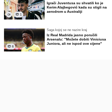
Igrači Juventusa su shvatili ko je
Kerim Alajbegović kada su stigli na
aerodrom u Australiji
1
Saga kojoj se ne nazire kraj
Iz Real Madrida jasno poručili
Arsenalu: "Možete dobiti Viniciusa
Juniora, ali ne ispod ove cijene"
6