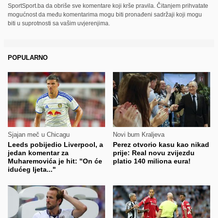
SportSport.ba da obriše sve komentare koji krše pravila. Čitanjem prihvatate
mogućnost da među komentarima mogu biti pronađeni sadržaji koji mogu
biti u suprotnosti sa vašim uvjerenjima.
POPULARNO
Sjajan meč u Chicagu
Novi bum Kraljeva
Leeds pobijedio Liverpool, a
Perez otvorio kasu kao nikad
jedan komentar za
prije: Real novu zvijezdu
Muharemovića je hit: "On će
platio 140 miliona eura!
idućeg ljeta..."