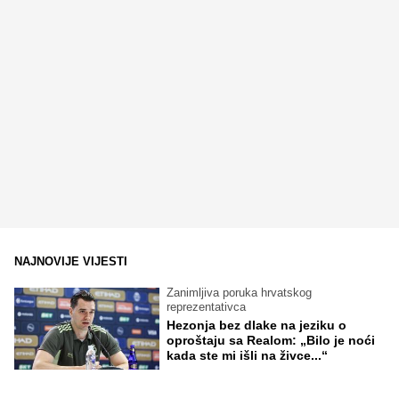
NAJNOVIJE VIJESTI
Zanimljiva poruka hrvatskog
reprezentativca
Hezonja bez dlake na jeziku o
oproštaju sa Realom: „Bilo je noći
kada ste mi išli na živce...“