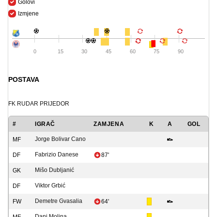
Golovi
Izmjene
0
15
30
45
60
75
90
POSTAVA
FK RUDAR PRIJEDOR
#
IGRAČ
ZAMJENA
K
A
GOL
Jorge Bolivar Cano
MF
Fabrizio Danese
DF
87'
Mišo Dubljanić
GK
Viktor Grbić
DF
Demetre Gvasalia
FW
64'
Dani Molina