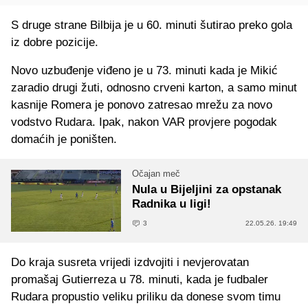
S druge strane Bilbija je u 60. minuti šutirao preko gola
iz dobre pozicije.
Novo uzbuđenje viđeno je u 73. minuti kada je Mikić
zaradio drugi žuti, odnosno crveni karton, a samo minut
kasnije Romera je ponovo zatresao mrežu za novo
vodstvo Rudara. Ipak, nakon VAR provjere pogodak
domaćih je poništen.
Očajan meč
Nula u Bijeljini za opstanak
Radnika u ligi!
3
22.05.26. 19:49
Do kraja susreta vrijedi izdvojiti i nevjerovatan
promašaj Gutierreza u 78. minuti, kada je fudbaler
Rudara propustio veliku priliku da donese svom timu