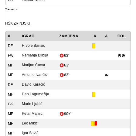
GK
Trener:
-
HŠK ZRINJSKI
#
IGRAČ
ZAMJENA
K
A
GOL
Hrvoje Barišić
DF
Nemanja Bilbija
FW
63'
Marijan Ćavar
MF
63'
Antonio Ivančić
MF
63'
David Karačić
DF
Dan Lagumdžija
MF
Marin Ljubić
GK
Petar Mamić
MF
90+'
Leo Mikić
MF
Igor Savić
MF