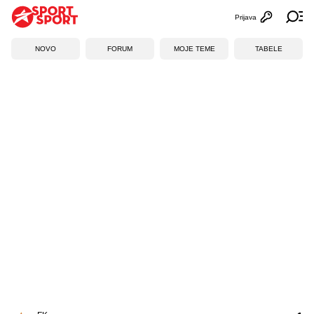
Prijava
Otvori profi
Ot
NOVO
FORUM
MOJE TEME
TABELE