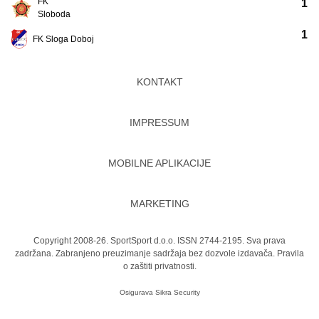
FK
1
Sloboda
1
FK Sloga Doboj
KONTAKT
IMPRESSUM
MOBILNE APLIKACIJE
MARKETING
Copyright 2008-26. SportSport d.o.o. ISSN 2744-2195. Sva prava
zadržana. Zabranjeno preuzimanje sadržaja bez dozvole izdavača.
Pravila
o zaštiti privatnosti.
Osigurava
Sikra Security