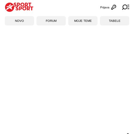
Prijava
Otvori profi
Ot
NOVO
FORUM
MOJE TEME
TABELE