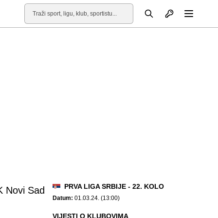
Otvori profil
Pretraga
Otvori
PRVA LIGA SRBIJE - 22. KOLO
 Novi Sad
Datum:
01.03.24. (13:00)
VIJESTI O KLUBOVIMA