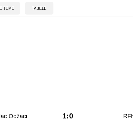
E TEME
TABELE
1
:
0
lac Odžaci
RFK