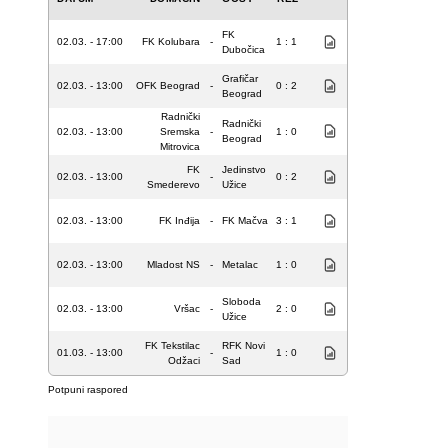
FK
02.03. - 17:00
FK Kolubara
-
1 : 1
Dubočica
Grafičar
02.03. - 13:00
OFK Beograd
-
0 : 2
Beograd
Radnički
Radnički
02.03. - 13:00
Sremska
-
1 : 0
Beograd
Mitrovica
FK
Jedinstvo
02.03. - 13:00
-
0 : 2
Smederevo
Užice
02.03. - 13:00
FK Inđija
-
FK Mačva
3 : 1
02.03. - 13:00
Mladost NS
-
Metalac
1 : 0
Sloboda
02.03. - 13:00
Vršac
-
2 : 0
Užice
FK Tekstilac
RFK Novi
01.03. - 13:00
-
1 : 0
Odžaci
Sad
Potpuni raspored