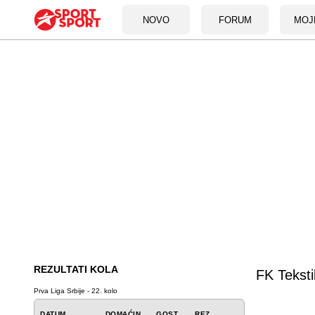
NOVO
FORUM
MOJ
REZULTATI KOLA
FK Teksti
Prva Liga Srbije - 22. kolo
DATUM
DOMAĆIN
GOST
REZ