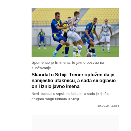
Spomenuo je tri imena, te javno pozvao na
suočavanje
Skandal u Srbiji: Trener optužen da je
namjestio utakmicu, a sada se oglasio
on i iznio javno imena
Novi skandal u srpskom fudbalu, a sada je riječ o
drugom rangu fudbala u Srbiji.
30.09.24. 23:55