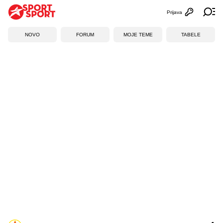
Prijava
Otvori profi
Ot
NOVO
FORUM
MOJE TEME
TABELE