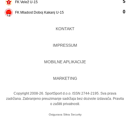
5
FK Velež U-15
0
FK Mladost Doboj Kakanj U-15
KONTAKT
IMPRESSUM
MOBILNE APLIKACIJE
MARKETING
Copyright 2008-26. SportSport d.o.o. ISSN 2744-2195. Sva prava
zadržana. Zabranjeno preuzimanje sadržaja bez dozvole izdavača.
Pravila
o zaštiti privatnosti.
Osigurava
Sikra Security