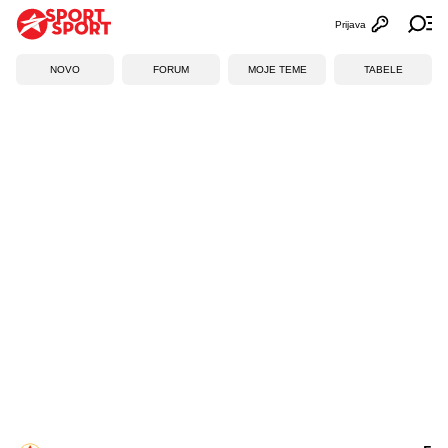
Prijava
Otvori profi
Ot
NOVO
FORUM
MOJE TEME
TABELE