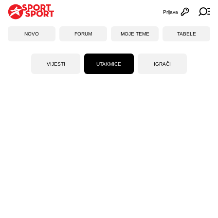
Prijava
Otvori profi
Ot
NOVO
FORUM
MOJE TEME
TABELE
VIJESTI
UTAKMICE
IGRAČI