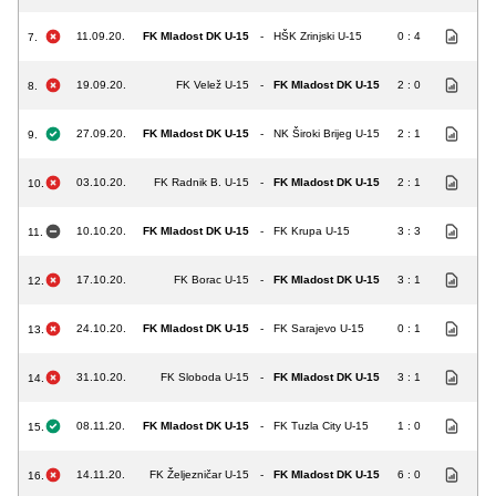
11.09.20.
FK Mladost DK U-15
-
HŠK Zrinjski U-15
0 : 4
7.
19.09.20.
FK Velež U-15
-
FK Mladost DK U-15
2 : 0
8.
27.09.20.
FK Mladost DK U-15
-
NK Široki Brijeg U-15
2 : 1
9.
03.10.20.
FK Radnik B. U-15
-
FK Mladost DK U-15
2 : 1
10.
10.10.20.
FK Mladost DK U-15
-
FK Krupa U-15
3 : 3
11.
17.10.20.
FK Borac U-15
-
FK Mladost DK U-15
3 : 1
12.
24.10.20.
FK Mladost DK U-15
-
FK Sarajevo U-15
0 : 1
13.
31.10.20.
FK Sloboda U-15
-
FK Mladost DK U-15
3 : 1
14.
08.11.20.
FK Mladost DK U-15
-
FK Tuzla City U-15
1 : 0
15.
14.11.20.
FK Željezničar U-15
-
FK Mladost DK U-15
6 : 0
16.