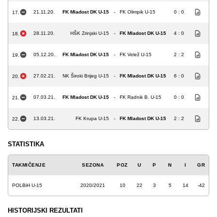
21.11.20.
FK Mladost DK U-15
-
FK Olimpik U-15
0 : 0
17.
28.11.20.
HŠK Zrinjski U-15
-
FK Mladost DK U-15
4 : 0
18.
05.12.20.
FK Mladost DK U-15
-
FK Velež U-15
2 : 2
19.
27.02.21.
NK Široki Brijeg U-15
-
FK Mladost DK U-15
6 : 0
20.
07.03.21.
FK Mladost DK U-15
-
FK Radnik B. U-15
0 : 0
21.
13.03.21.
FK Krupa U-15
-
FK Mladost DK U-15
2 : 2
22.
STATISTIKA
TAKMIČENJE
SEZONA
POZ
U
P
N
I
GR
POLBiH U-15
2020/2021
10
22
3
5
14
-42
HISTORIJSKI REZULTATI