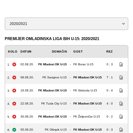
Sezona
PREMIJER OMLADINSKA LIGA BIH U-15: 2020/2021
KOLO
DATUM
DOMAĆIN
GOST
REZ
02.08.20.
FK Mladost DK U-15
-
FK Borac U-15
0 : 3
1.
08.08.20.
FK Sarajevo U-15
-
FK Mladost DK U-15
7 : 1
2.
16.08.20.
FK Mladost DK U-15
-
FK Sloboda U-15
0 : 4
3.
22.08.20.
FK Tuzla City U-15
-
FK Mladost DK U-15
4 : 0
4.
30.08.20.
FK Mladost DK U-15
-
FK Željezničar U-15
0 : 2
5.
05.09.20.
FK Olimpik U-15
-
FK Mladost DK U-15
0 : 3
6.