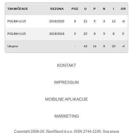
TAKMIČENJE
SEZONA
POZ
U
P
N
I
GR
POLBiH U-15
2019/2020
9
21
5
4
12
-9
POLBiH U-15
2018/2019
5
22
9
5
8
5
Ukupno
-
43
14
9
20
-4
KONTAKT
IMPRESSUM
MOBILNE APLIKACIJE
MARKETING
Copyright 2008-26. SportSport d.o.o. ISSN 2744-2195. Sva prava