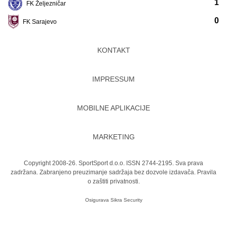
1
FK Željezničar
0
FK Sarajevo
KONTAKT
IMPRESSUM
MOBILNE APLIKACIJE
MARKETING
Copyright 2008-26. SportSport d.o.o. ISSN 2744-2195. Sva prava
zadržana. Zabranjeno preuzimanje sadržaja bez dozvole izdavača.
Pravila
o zaštiti privatnosti.
Osigurava
Sikra Security