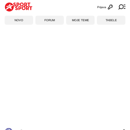
Prijava
Otvori profi
Ot
NOVO
FORUM
MOJE TEME
TABELE