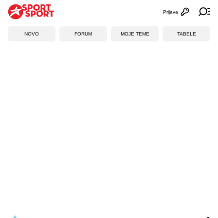
Prijava
Otvori profi
Ot
NOVO
FORUM
MOJE TEME
TABELE