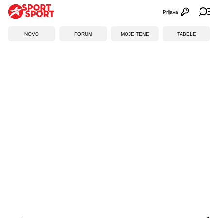
Prijava
Otvori profi
Ot
NOVO
FORUM
MOJE TEME
TABELE