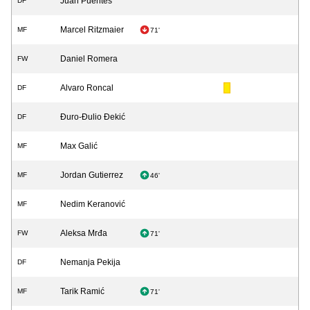
Juan Puentes
DF
Marcel Ritzmaier
MF
71'
Daniel Romera
FW
Alvaro Roncal
DF
Đuro-Đulio Đekić
DF
Max Galić
MF
Jordan Gutierrez
MF
46'
Nedim Keranović
MF
Aleksa Mrđa
FW
71'
Nemanja Pekija
DF
Tarik Ramić
MF
71'