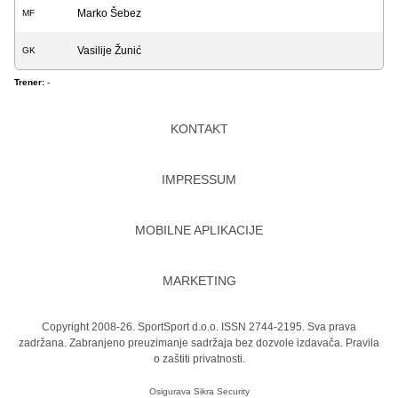
Marko Šebez
MF
Vasilije Žunić
GK
Trener:
-
KONTAKT
IMPRESSUM
MOBILNE APLIKACIJE
MARKETING
Copyright 2008-26. SportSport d.o.o. ISSN 2744-2195. Sva prava
zadržana. Zabranjeno preuzimanje sadržaja bez dozvole izdavača.
Pravila
o zaštiti privatnosti.
Osigurava
Sikra Security