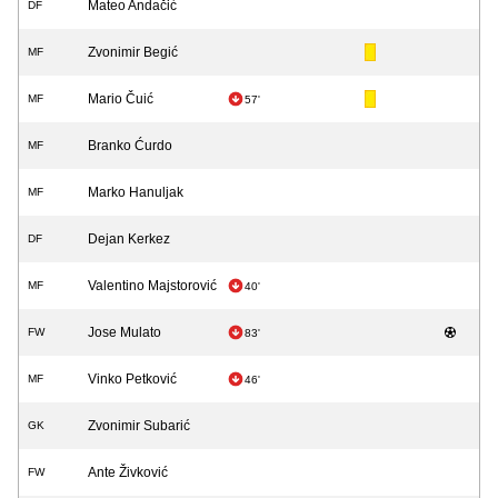
Mateo Andačić
DF
Zvonimir Begić
MF
Mario Čuić
MF
57'
Branko Ćurdo
MF
Marko Hanuljak
MF
Dejan Kerkez
DF
Valentino Majstorović
MF
40'
Jose Mulato
FW
83'
Vinko Petković
MF
46'
Zvonimir Subarić
GK
Ante Živković
FW