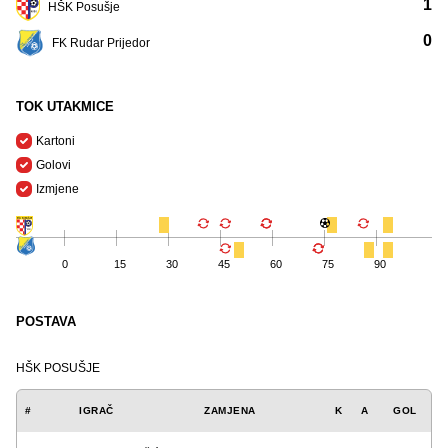
1
HŠK Posušje
0
FK Rudar Prijedor
TOK UTAKMICE
Kartoni
Golovi
Izmjene
0
15
30
45
60
75
90
POSTAVA
HŠK POSUŠJE
#
IGRAČ
ZAMJENA
K
A
GOL