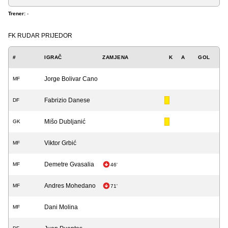
Trener:
-
FK RUDAR PRIJEDOR
#
IGRAČ
ZAMJENA
K
A
GOL
Jorge Bolivar Cano
MF
Fabrizio Danese
DF
Mišo Dubljanić
GK
Viktor Grbić
MF
Demetre Gvasalia
MF
46'
Andres Mohedano
MF
71'
Dani Molina
MF