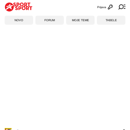
Prijava
Otvori profi
Ot
NOVO
FORUM
MOJE TEME
TABELE