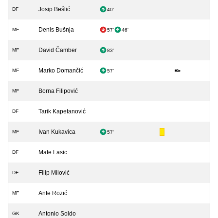
Josip Bešlić
DF
40'
Denis Bušnja
MF
57'
46'
David Čamber
MF
83'
Marko Domančić
MF
57'
Borna Filipović
MF
Tarik Kapetanović
DF
Ivan Kukavica
MF
57'
Mate Lasic
DF
Filip Milović
DF
Ante Rozić
MF
Antonio Soldo
GK