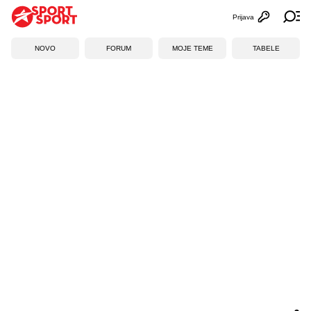
Prijava
Otvori profi
Ot
NOVO
FORUM
MOJE TEME
TABELE