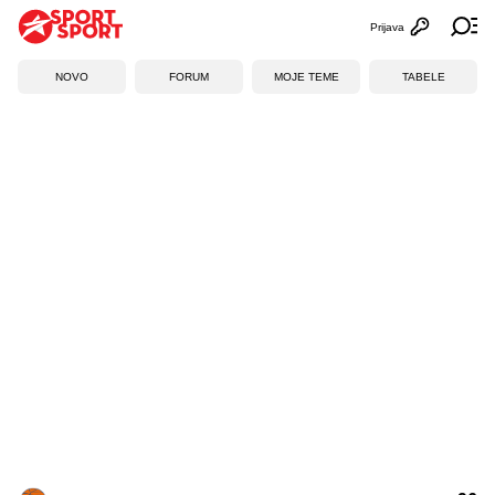
Prijava
Otvori profi
Ot
NOVO
FORUM
MOJE TEME
TABELE