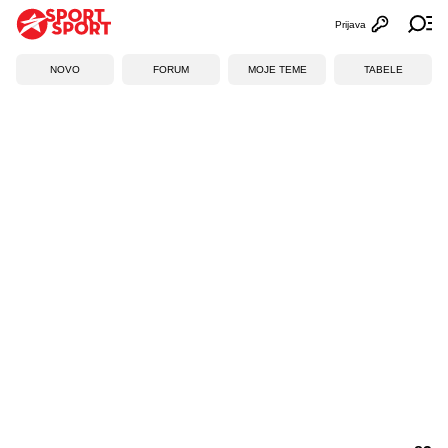
Prijava
Otvori profi
Ot
NOVO
FORUM
MOJE TEME
TABELE