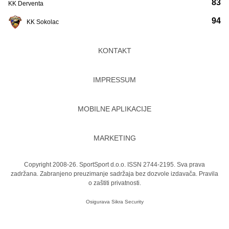
83
KK Derventa
94
KK Sokolac
KONTAKT
IMPRESSUM
MOBILNE APLIKACIJE
MARKETING
Copyright 2008-26. SportSport d.o.o. ISSN 2744-2195. Sva prava
zadržana. Zabranjeno preuzimanje sadržaja bez dozvole izdavača.
Pravila
o zaštiti privatnosti.
Osigurava
Sikra Security