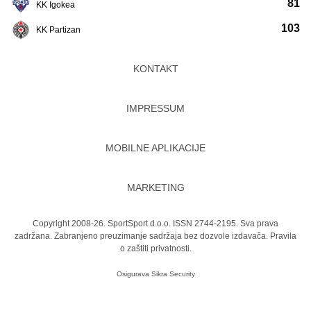
81
KK Igokea
103
KK Partizan
KONTAKT
IMPRESSUM
MOBILNE APLIKACIJE
MARKETING
Copyright 2008-26. SportSport d.o.o. ISSN 2744-2195. Sva prava
zadržana. Zabranjeno preuzimanje sadržaja bez dozvole izdavača.
Pravila
o zaštiti privatnosti.
Osigurava
Sikra Security