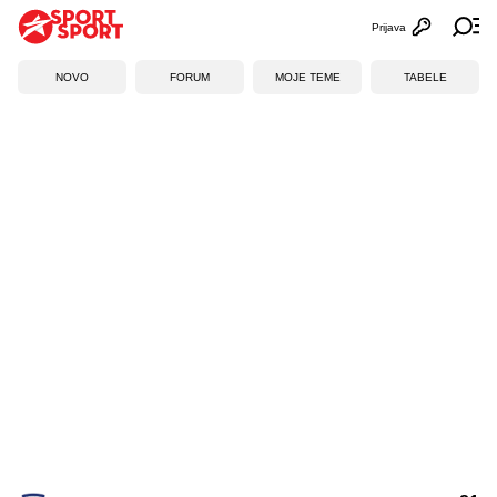
Prijava
Otvori profi
Ot
NOVO
FORUM
MOJE TEME
TABELE