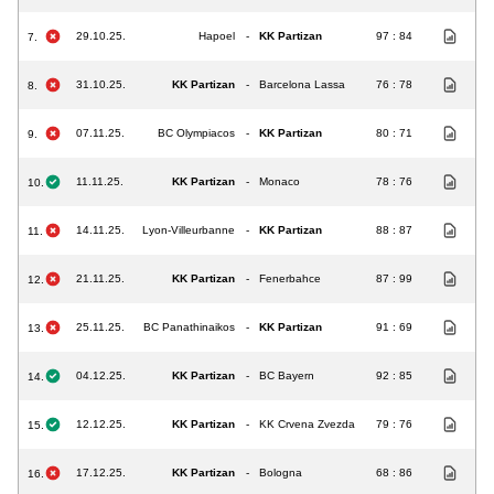
29.10.25.
Hapoel
-
KK Partizan
97 : 84
7.
31.10.25.
KK Partizan
-
Barcelona Lassa
76 : 78
8.
07.11.25.
BC Olympiacos
-
KK Partizan
80 : 71
9.
11.11.25.
KK Partizan
-
Monaco
78 : 76
10.
14.11.25.
Lyon-Villeurbanne
-
KK Partizan
88 : 87
11.
21.11.25.
KK Partizan
-
Fenerbahce
87 : 99
12.
25.11.25.
BC Panathinaikos
-
KK Partizan
91 : 69
13.
04.12.25.
KK Partizan
-
BC Bayern
92 : 85
14.
12.12.25.
KK Partizan
-
KK Crvena Zvezda
79 : 76
15.
17.12.25.
KK Partizan
-
Bologna
68 : 86
16.