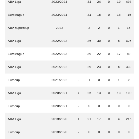
ABA Liga
2023/2024
-
34
24
0
10
498
Euroleague
2023/2024
-
34
16
0
18
-15
ABA suprerkup
2023
-
3
2
0
1
16
ABA Liga
2022/2023
-
36
30
0
6
425
Euroleague
2022/2023
-
39
22
0
17
89
ABA Liga
2021/2022
-
29
23
0
6
339
Eurocup
2021/2022
-
1
0
0
1
-8
ABA Liga
2020/2021
7
26
13
0
13
100
Eurocup
2020/2021
-
0
0
0
0
0
ABA Liga
2019/2020
1
21
17
0
4
216
Eurocup
2019/2020
-
0
0
0
0
0