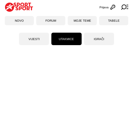
Prijava
Otvori profi
Ot
NOVO
FORUM
MOJE TEME
TABELE
VIJESTI
UTAKMICE
IGRAČI