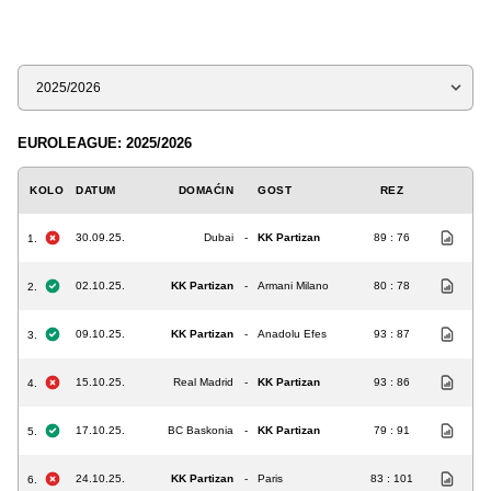
Sezona
EUROLEAGUE: 2025/2026
KOLO
DATUM
DOMAĆIN
GOST
REZ
30.09.25.
Dubai
-
KK Partizan
89 : 76
1.
02.10.25.
KK Partizan
-
Armani Milano
80 : 78
2.
09.10.25.
KK Partizan
-
Anadolu Efes
93 : 87
3.
15.10.25.
Real Madrid
-
KK Partizan
93 : 86
4.
17.10.25.
BC Baskonia
-
KK Partizan
79 : 91
5.
24.10.25.
KK Partizan
-
Paris
83 : 101
6.