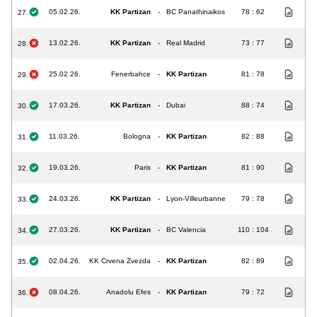
05.02.26.
KK Partizan
-
BC Panathinaikos
78 : 62
27.
13.02.26.
KK Partizan
-
Real Madrid
73 : 77
28.
25.02.26.
Fenerbahce
-
KK Partizan
81 : 78
29.
17.03.26.
KK Partizan
-
Dubai
88 : 74
30.
11.03.26.
Bologna
-
KK Partizan
82 : 88
31.
19.03.26.
Paris
-
KK Partizan
81 : 90
32.
24.03.26.
KK Partizan
-
Lyon-Villeurbanne
79 : 78
33.
27.03.26.
KK Partizan
-
BC Valencia
110 : 104
34.
02.04.26.
KK Crvena Zvezda
-
KK Partizan
82 : 89
35.
08.04.26.
Anadolu Efes
-
KK Partizan
79 : 72
36.