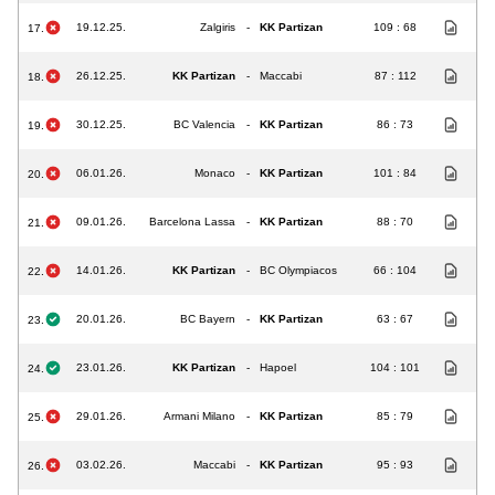
19.12.25.
Zalgiris
-
KK Partizan
109 : 68
17.
26.12.25.
KK Partizan
-
Maccabi
87 : 112
18.
30.12.25.
BC Valencia
-
KK Partizan
86 : 73
19.
06.01.26.
Monaco
-
KK Partizan
101 : 84
20.
09.01.26.
Barcelona Lassa
-
KK Partizan
88 : 70
21.
14.01.26.
KK Partizan
-
BC Olympiacos
66 : 104
22.
20.01.26.
BC Bayern
-
KK Partizan
63 : 67
23.
23.01.26.
KK Partizan
-
Hapoel
104 : 101
24.
29.01.26.
Armani Milano
-
KK Partizan
85 : 79
25.
03.02.26.
Maccabi
-
KK Partizan
95 : 93
26.