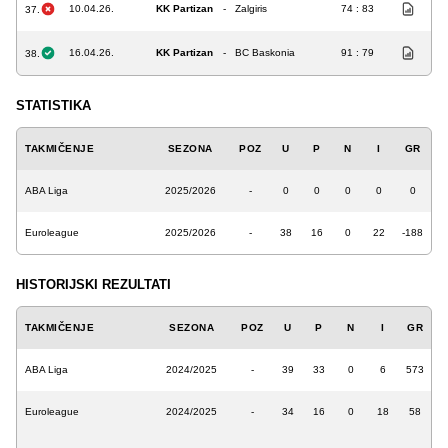
10.04.26.
KK Partizan
-
Zalgiris
74 : 83
37.
16.04.26.
KK Partizan
-
BC Baskonia
91 : 79
38.
STATISTIKA
TAKMIČENJE
SEZONA
POZ
U
P
N
I
GR
ABA Liga
2025/2026
-
0
0
0
0
0
Euroleague
2025/2026
-
38
16
0
22
-188
HISTORIJSKI REZULTATI
TAKMIČENJE
SEZONA
POZ
U
P
N
I
GR
ABA Liga
2024/2025
-
39
33
0
6
573
Euroleague
2024/2025
-
34
16
0
18
58