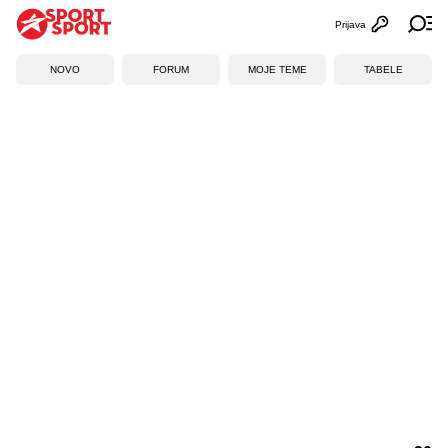
Prijava
Otvori profi
Ot
NOVO
FORUM
MOJE TEME
TABELE