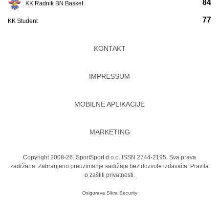
84
KK Radnik BN Basket
77
KK Student
KONTAKT
IMPRESSUM
MOBILNE APLIKACIJE
MARKETING
Copyright 2008-26. SportSport d.o.o. ISSN 2744-2195. Sva prava
zadržana. Zabranjeno preuzimanje sadržaja bez dozvole izdavača.
Pravila
o zaštiti privatnosti.
Osigurava
Sikra Security