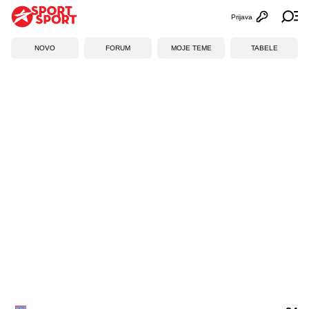
Prijava
Otvori profi
Ot
NOVO
FORUM
MOJE TEME
TABELE