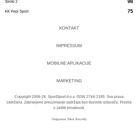
98
Široki 2
75
KK Pepi Sport
KONTAKT
IMPRESSUM
MOBILNE APLIKACIJE
MARKETING
Copyright 2008-26. SportSport d.o.o. ISSN 2744-2195. Sva prava
zadržana. Zabranjeno preuzimanje sadržaja bez dozvole izdavača.
Pravila
o zaštiti privatnosti.
Osigurava
Sikra Security