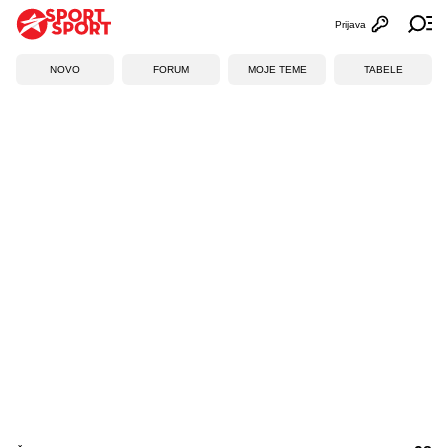
Prijava
Otvori profi
Ot
NOVO
FORUM
MOJE TEME
TABELE