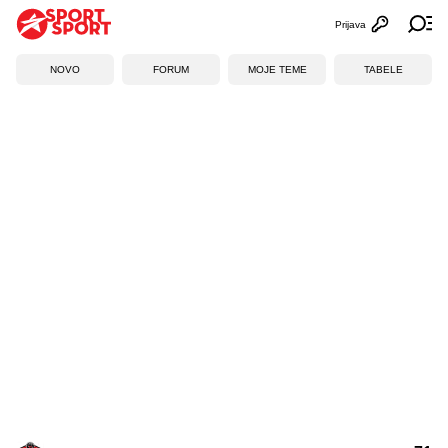
Prijava
Otvori profi
Ot
NOVO
FORUM
MOJE TEME
TABELE