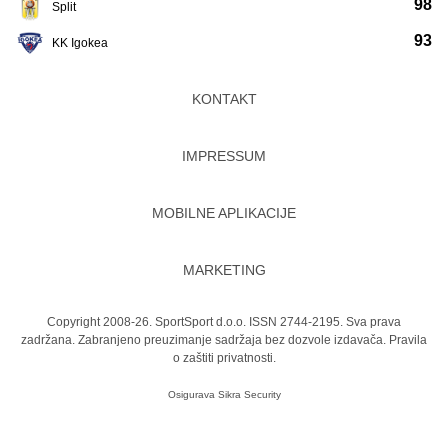
98
Split
93
KK Igokea
KONTAKT
IMPRESSUM
MOBILNE APLIKACIJE
MARKETING
Copyright 2008-26. SportSport d.o.o. ISSN 2744-2195. Sva prava
zadržana. Zabranjeno preuzimanje sadržaja bez dozvole izdavača.
Pravila
o zaštiti privatnosti.
Osigurava
Sikra Security