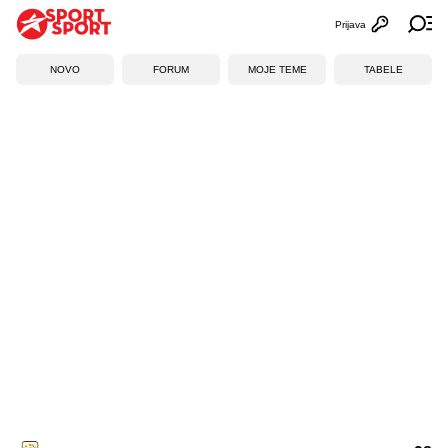
Prijava
Otvori profi
Ot
NOVO
FORUM
MOJE TEME
TABELE