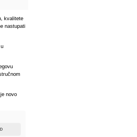
, kvalitete
ne nastupati
 u
jegovu
 stručnom
je novo
ED