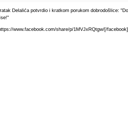
vratak Delalića potvrdio i kratkom porukom dobrodošlice: "D
ise!"
https://www.facebook.com/share/p/1MVJxRQtgw/[/facebook]