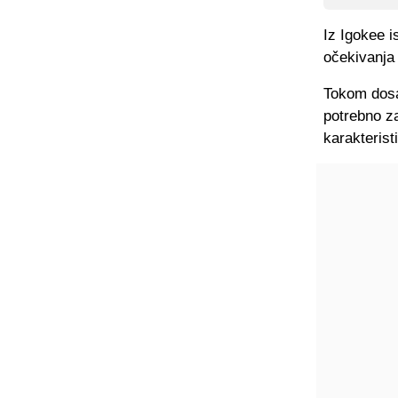
Iz Igokee i
očekivanja 
Tokom dosad
potrebno z
karakterist