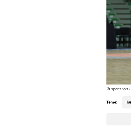
sportsport /
Teme:
Har