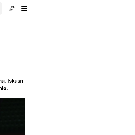
Otvori profil
Otvori meni
nu. Iskusni
nio.