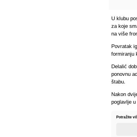
U klubu pos
za koje sma
na više fro
Povratak ig
formiranju
Delalić dob
ponovnu ad
štabu.
Nakon dvij
poglavlje u
Potražite v