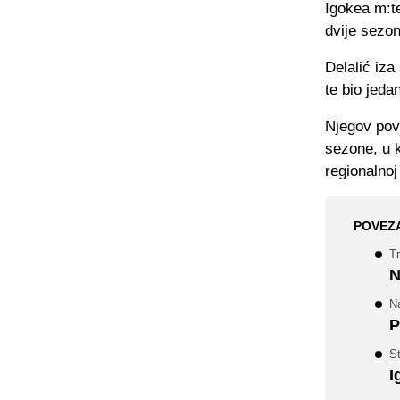
Igokea m:te
dvije sezo
Delalić iza
te bio jeda
Njegov povr
sezone, u k
regionalnoj
POVEZ
Tr
N
N
P
S
I