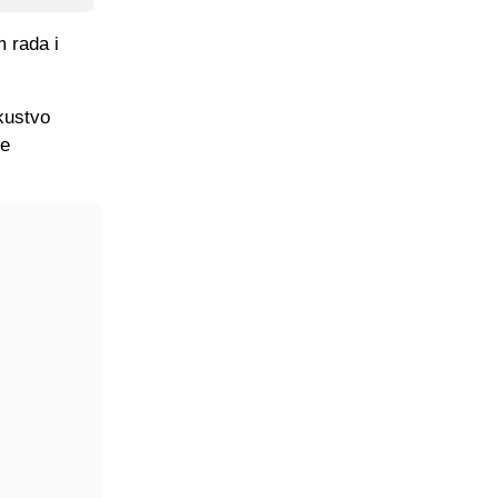
m rada i
skustvo
ve