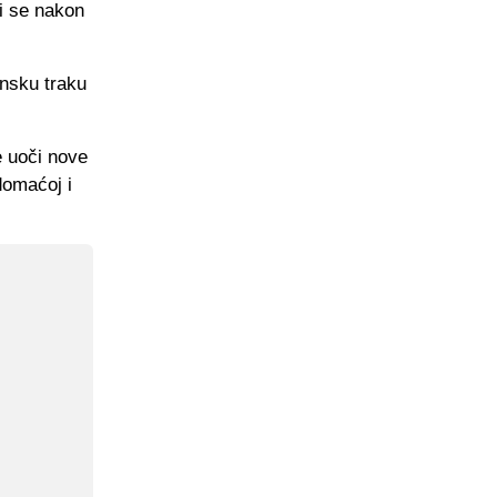
ji se nakon
ensku traku
e uoči nove
domaćoj i