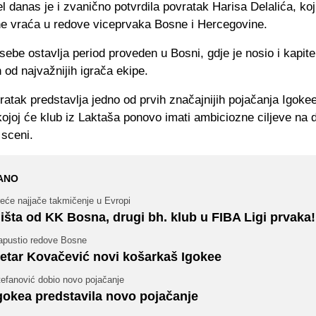
l danas je i zvanično potvrdila povratak Harisa Delalića, ko
ne vraća u redove viceprvaka Bosne i Hercegovine.
 sebe ostavlja period proveden u Bosni, gdje je nosio i kapit
n od najvažnijih igrača ekipe.
atak predstavlja jedno od prvih značajnijih pojačanja Igoke
ojoj će klub iz Laktaša ponovo imati ambiciozne ciljeve na 
 sceni.
ANO
eće najjače takmičenje u Evropi
išta od KK Bosna, drugi bh. klub u FIBA Ligi prvaka!
apustio redove Bosne
etar Kovačević novi košarkaš Igokee
tefanović dobio novo pojačanje
gokea predstavila novo pojačanje