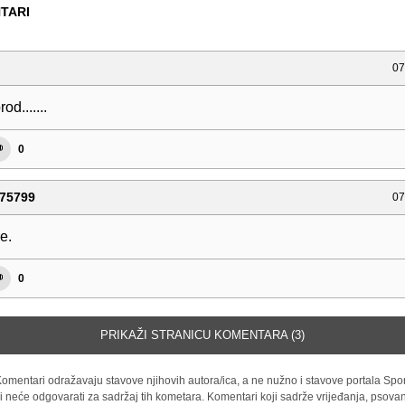
TARI
07
od.......
0
75799
07
e.
0
PRIKAŽI STRANICU KOMENTARA (3)
omentari odražavaju stavove njihovih autora/ica, a ne nužno i stavove portala Spor
i neće odgovarati za sadržaj tih kometara. Komentari koji sadrže vrijeđanja, psovan