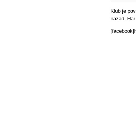
Klub je po
nazad, Har
[facebook]