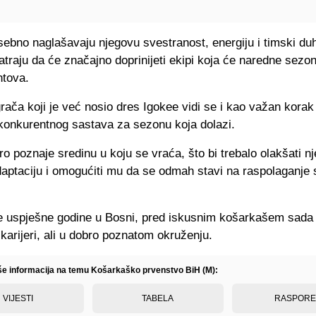
ebno naglašavaju njegovu svestranost, energiju i timski duh
traju da će značajno doprinijeti ekipi koja će naredne sezo
ntova.
rača koji je već nosio dres Igokee vidi se i kao važan korak
 konkurentnog sastava za sezonu koja dolazi.
ro poznaje sredinu u koju se vraća, što bi trebalo olakšati n
aptaciju i omogućiti mu da se odmah stavi na raspolaganje
e uspješne godine u Bosni, pred iskusnim košarkašem sada 
 karijeri, ali u dobro poznatom okruženju.
iše informacija na temu Košarkaško prvenstvo BiH (M):
VIJESTI
TABELA
RASPOR