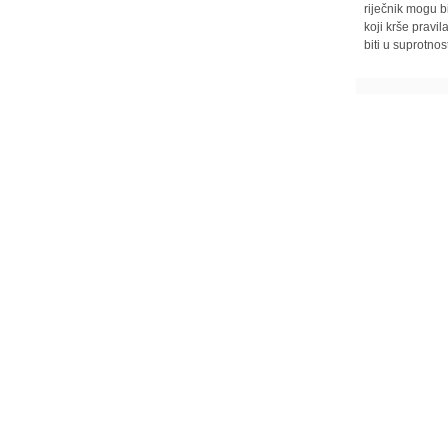
riječnik mogu b
koji krše pravi
biti u suprotnos