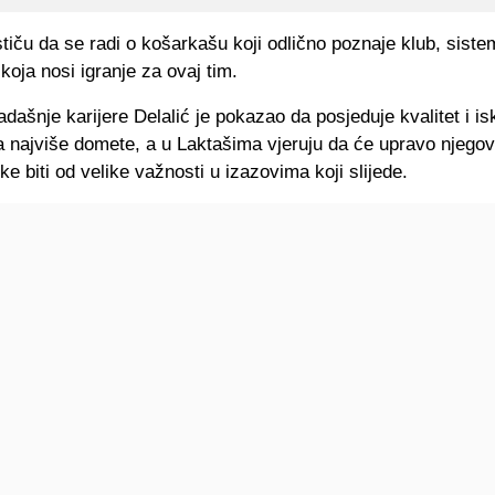
stiču da se radi o košarkašu koji odlično poznaje klub, siste
koja nosi igranje za ovaj tim.
ašnje karijere Delalić je pokazao da posjeduje kvalitet i i
a najviše domete, a u Laktašima vjeruju da će upravo njego
ike biti od velike važnosti u izazovima koji slijede.