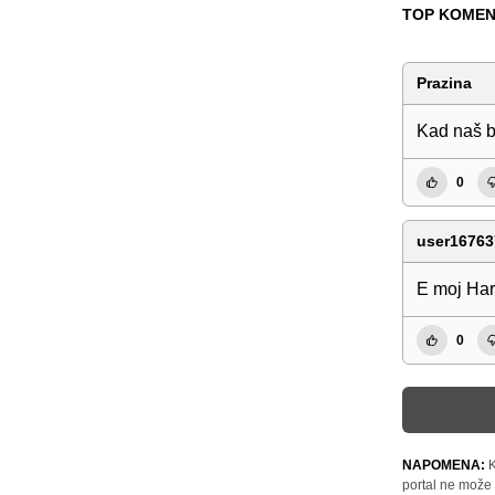
TOP KOMEN
Prazina
Kad naš br
0
user16763
E moj Har
0
NAPOMENA:
K
portal ne može 