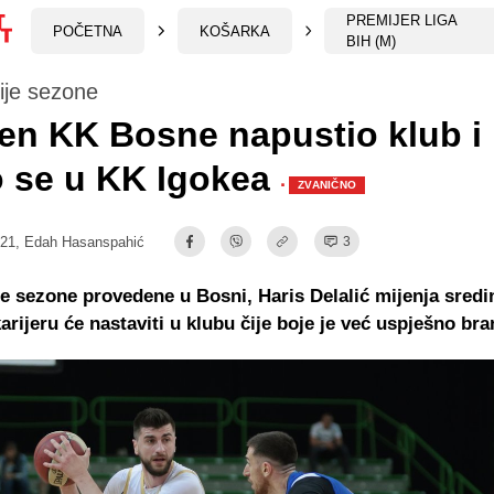
PREMIJER LIGA
POČETNA
KOŠARKA
BIH (M)
ije sezone
en KK Bosne napustio klub i
o se u KK Igokea
·
ZVANIČNO
:21,
Edah Hasanspahić
3
e sezone provedene u Bosni, Haris Delalić mijenja sredi
arijeru će nastaviti u klubu čije boje je već uspješno bra