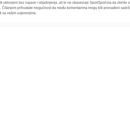
iti uklonjeni bez najave i objašnjenja, ali to ne obavezuje SportSport.ba da obriše
la. Čitanjem prihvatate mogućnost da među komentarima mogu biti pronađeni sadrža
ti sa vašim uvjerenjima.