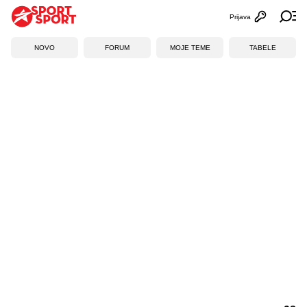
Prijava
Otvori profi
Ot
NOVO
FORUM
MOJE TEME
TABELE