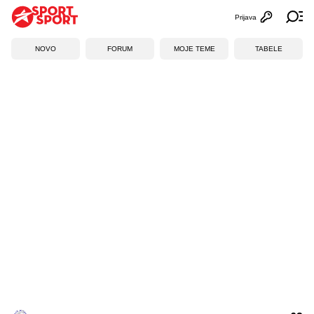
Prijava
Otvori profi
Ot
NOVO
FORUM
MOJE TEME
TABELE