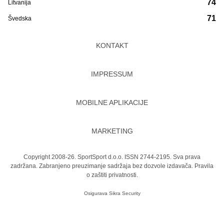
74
Litvanija
71
Švedska
KONTAKT
IMPRESSUM
MOBILNE APLIKACIJE
MARKETING
Copyright 2008-26. SportSport d.o.o. ISSN 2744-2195. Sva prava
zadržana. Zabranjeno preuzimanje sadržaja bez dozvole izdavača.
Pravila
o zaštiti privatnosti.
Osigurava
Sikra Security