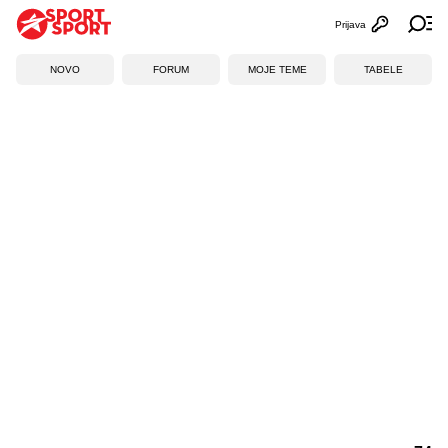
Prijava
Otvori profi
Ot
NOVO
FORUM
MOJE TEME
TABELE