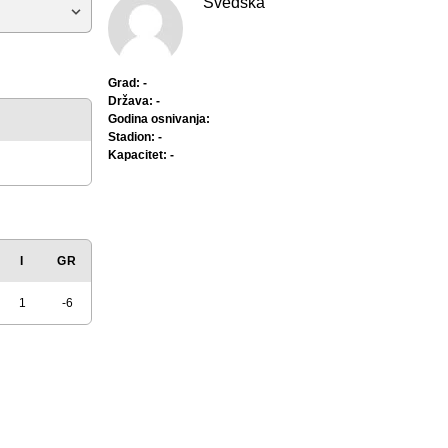
Švedska
Grad: -
Država: -
Godina osnivanja:
Stadion: -
Kapacitet: -
I
GR
1
-6