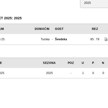
Sezona
 2025: 2025
UM
DOMAĆIN
GOST
REZ
.25.
Turska
-
Švedska
85 : 79
JE
SEZONA
POZ
U
P
N
025
2025
-
1
0
0