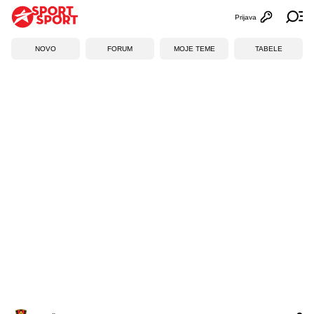
Prijava
Otvori profi
Ot
NOVO
FORUM
MOJE TEME
TABELE