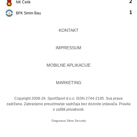
2
NK Čelik
1
BFK Simm Bau
KONTAKT
IMPRESSUM
MOBILNE APLIKACIJE
MARKETING
Copyright 2008-26. SportSport d.o.o. ISSN 2744-2195. Sva prava
zadržana. Zabranjeno preuzimanje sadržaja bez dozvole izdavača.
Pravila
o zaštiti privatnosti.
Osigurava
Sikra Security