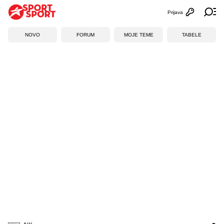
Prijava
Otvori profi
Ot
NOVO
FORUM
MOJE TEME
TABELE