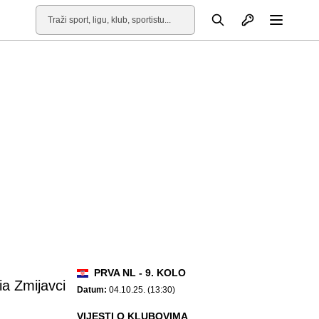
Otvori profil
Pretraga
Otvori
PRVA NL - 9. KOLO
ia Zmijavci
Datum:
04.10.25. (13:30)
VIJESTI O KLUBOVIMA