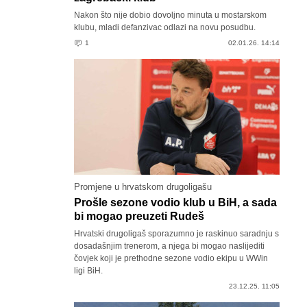
Nakon što nije dobio dovoljno minuta u mostarskom
klubu, mladi defanzivac odlazi na novu posudbu.
1
02.01.26. 14:14
Promjene u hrvatskom drugoligašu
Prošle sezone vodio klub u BiH, a sada
bi mogao preuzeti Rudeš
Hrvatski drugoligaš sporazumno je raskinuo saradnju s
dosadašnjim trenerom, a njega bi mogao naslijediti
čovjek koji je prethodne sezone vodio ekipu u WWin
ligi BiH.
23.12.25. 11:05