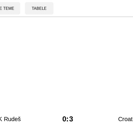
E TEME
TABELE
0
:
3
K Rudeš
Croat