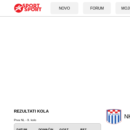
NOVO
FORUM
MOJ
REZULTATI KOLA
N
Prva NL - 9. kolo
DATUM
DOMAĆIN
GOST
REZ