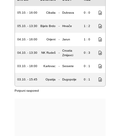
05.10. - 16:00
Cibalia
-
Dubrava
0 : 0
05.10. - 13:30
Bijelo Brdo
-
Hrvače
1 : 2
04.10. - 16:00
Orijent
-
Jarun
1 : 0
Croatia
04.10. - 13:30
NK Rudeš
-
0 : 3
Zmijavci
03.10. - 18:00
Karlovac
-
Sesvete
0 : 1
03.10. - 15:45
Opatija
-
Dugopolje
0 : 1
Potpuni raspored