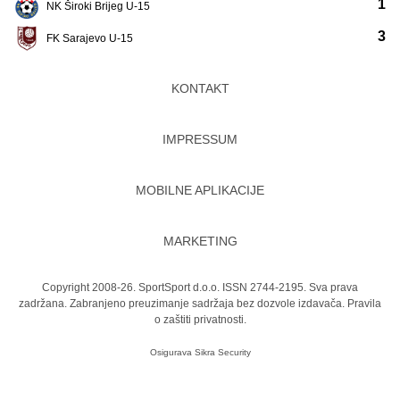
1
NK Široki Brijeg U-15
3
FK Sarajevo U-15
KONTAKT
IMPRESSUM
MOBILNE APLIKACIJE
MARKETING
Copyright 2008-26. SportSport d.o.o. ISSN 2744-2195. Sva prava
zadržana. Zabranjeno preuzimanje sadržaja bez dozvole izdavača.
Pravila
o zaštiti privatnosti.
Osigurava
Sikra Security