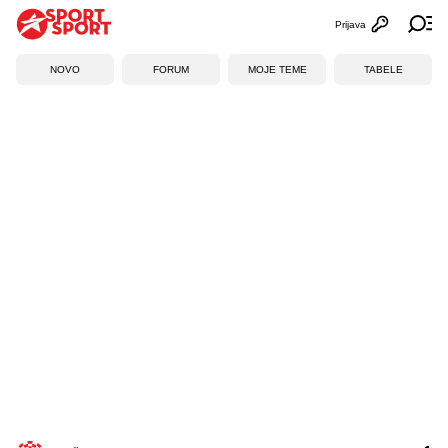
Prijava
Otvori profi
Ot
NOVO
FORUM
MOJE TEME
TABELE