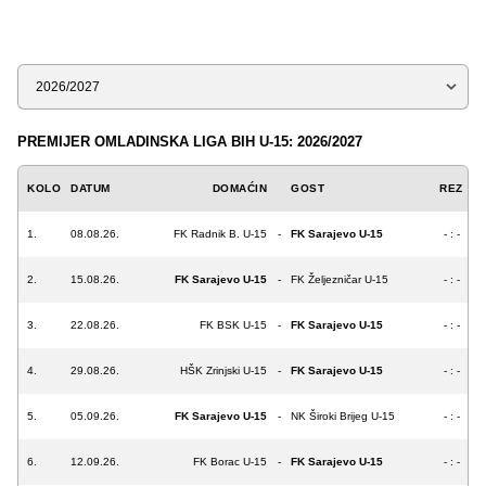
Sezona
PREMIJER OMLADINSKA LIGA BIH U-15: 2026/2027
KOLO
DATUM
DOMAĆIN
GOST
REZ
1.
08.08.26.
FK Radnik B. U-15
-
FK Sarajevo U-15
- : -
2.
15.08.26.
FK Sarajevo U-15
-
FK Željezničar U-15
- : -
3.
22.08.26.
FK BSK U-15
-
FK Sarajevo U-15
- : -
4.
29.08.26.
HŠK Zrinjski U-15
-
FK Sarajevo U-15
- : -
5.
05.09.26.
FK Sarajevo U-15
-
NK Široki Brijeg U-15
- : -
6.
12.09.26.
FK Borac U-15
-
FK Sarajevo U-15
- : -