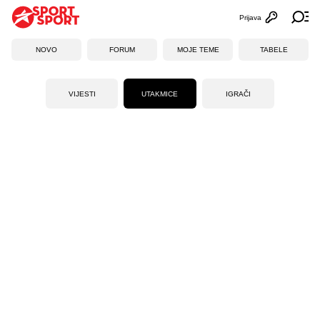
Prijava
Otvori profi
Ot
NOVO
FORUM
MOJE TEME
TABELE
VIJESTI
UTAKMICE
IGRAČI