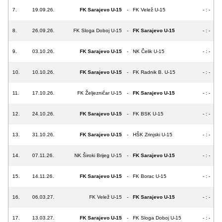
7.
19.09.26.
FK Sarajevo U-15
-
FK Velež U-15
- : -
8.
26.09.26.
FK Sloga Doboj U-15
-
FK Sarajevo U-15
- : -
9.
03.10.26.
FK Sarajevo U-15
-
NK Čelik U-15
- : -
10.
10.10.26.
FK Sarajevo U-15
-
FK Radnik B. U-15
- : -
11.
17.10.26.
FK Željezničar U-15
-
FK Sarajevo U-15
- : -
12.
24.10.26.
FK Sarajevo U-15
-
FK BSK U-15
- : -
13.
31.10.26.
FK Sarajevo U-15
-
HŠK Zrinjski U-15
- : -
14.
07.11.26.
NK Široki Brijeg U-15
-
FK Sarajevo U-15
- : -
15.
14.11.26.
FK Sarajevo U-15
-
FK Borac U-15
- : -
16.
06.03.27.
FK Velež U-15
-
FK Sarajevo U-15
- : -
17.
13.03.27.
FK Sarajevo U-15
-
FK Sloga Doboj U-15
- : -