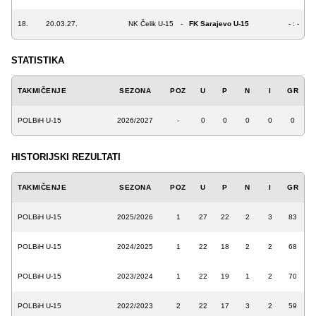
18.
20.03.27.
NK Čelik U-15
-
FK Sarajevo U-15
- : -
STATISTIKA
TAKMIČENJE
SEZONA
POZ
U
P
N
I
GR
POLBiH U-15
2026/2027
-
0
0
0
0
0
HISTORIJSKI REZULTATI
TAKMIČENJE
SEZONA
POZ
U
P
N
I
GR
POLBiH U-15
2025/2026
1
27
22
2
3
83
POLBiH U-15
2024/2025
1
22
18
2
2
68
POLBiH U-15
2023/2024
1
22
19
1
2
70
POLBiH U-15
2022/2023
2
22
17
3
2
59