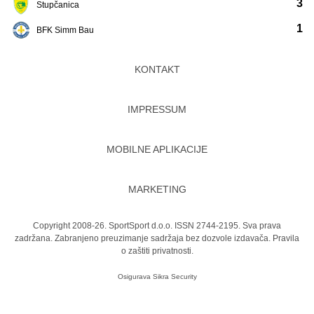
3
Stupčanica
1
BFK Simm Bau
KONTAKT
IMPRESSUM
MOBILNE APLIKACIJE
MARKETING
Copyright 2008-26. SportSport d.o.o. ISSN 2744-2195. Sva prava
zadržana. Zabranjeno preuzimanje sadržaja bez dozvole izdavača.
Pravila
o zaštiti privatnosti.
Osigurava
Sikra Security