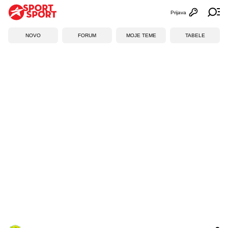
Prijava
Otvori profi
Ot
NOVO
FORUM
MOJE TEME
TABELE