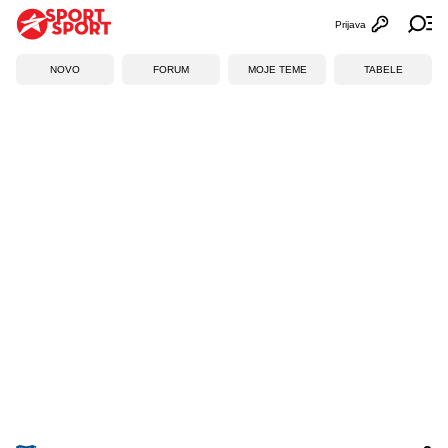
Prijava
Otvori profi
Ot
NOVO
FORUM
MOJE TEME
TABELE