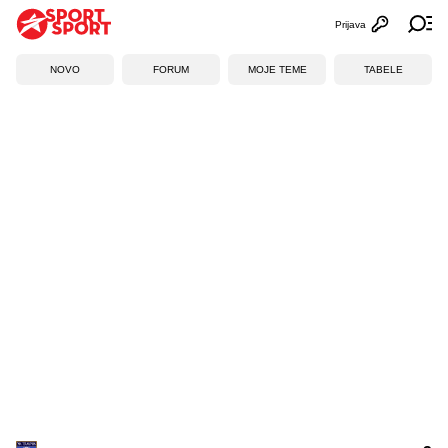
Prijava
Otvori profi
Ot
NOVO
FORUM
MOJE TEME
TABELE