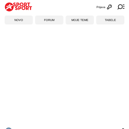
Prijava
Otvori profi
Ot
NOVO
FORUM
MOJE TEME
TABELE