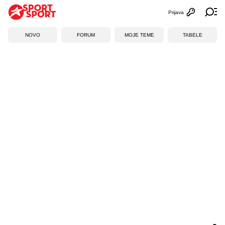
Prijava
Otvori profi
Ot
NOVO
FORUM
MOJE TEME
TABELE