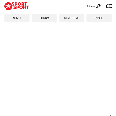
Prijava
Otvori profi
Ot
NOVO
FORUM
MOJE TEME
TABELE