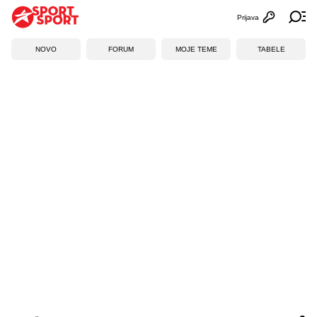
Prijava
Otvori profi
Ot
NOVO
FORUM
MOJE TEME
TABELE