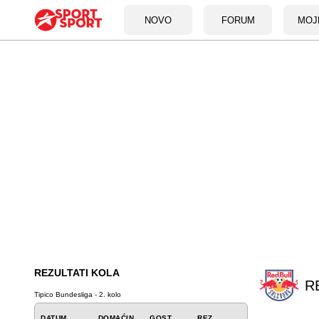
NOVO
FORUM
MOJ
REZULTATI KOLA
R
Tipico Bundesliga - 2. kolo
DATUM
DOMAĆIN
GOST
REZ