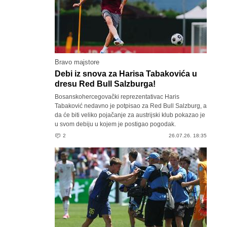
Bravo majstore
Debi iz snova za Harisa Tabakovića u
dresu Red Bull Salzburga!
Bosanskohercegovački reprezentativac Haris
Tabaković nedavno je potpisao za Red Bull Salzburg, a
da će biti veliko pojačanje za austrijski klub pokazao je
u svom debiju u kojem je postigao pogodak.
2
26.07.26. 18:35