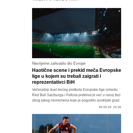
Nevrijeme zahvatilo dio Evrope
Haotične scene i prekid meča Evropske
lige u kojem su trebali zaigrati i
reprezentativci BiH
Večerašnji duel trećeg pretkola Evropske lige između
Red Bull Salzburga i Pafosa prekinut je već u ranoj fazi
zbog jakog nevremena koje je pogodilo austrijski grad.
06.08.26. 20:38