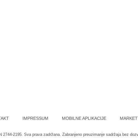
TAKT
IMPRESSUM
MOBILNE APLIKACIJE
MARKET
SN 2744-2195. Sva prava zadržana. Zabranjeno preuzimanje sadržaja bez doz