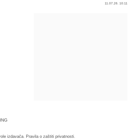
11.07.26. 10:11
ING
vole izdavača.
Pravila o zaštiti privatnosti.