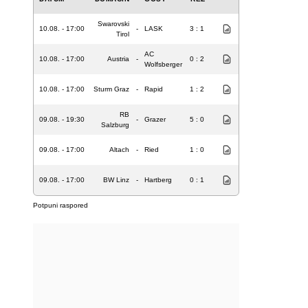
Swarovski
10.08. - 17:00
-
LASK
3 : 1
Tirol
AC
10.08. - 17:00
Austria
-
0 : 2
Wolfsberger
10.08. - 17:00
Sturm Graz
-
Rapid
1 : 2
RB
09.08. - 19:30
-
Grazer
5 : 0
Salzburg
09.08. - 17:00
Altach
-
Ried
1 : 0
09.08. - 17:00
BW Linz
-
Hartberg
0 : 1
Potpuni raspored