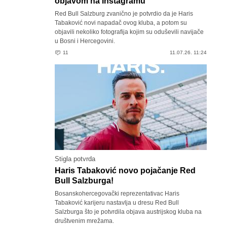
objavom na Instagramu
Red Bull Salzburg zvanično je potvrdio da je Haris
Tabaković novi napadač ovog kluba, a potom su
objavili nekoliko fotografija kojim su oduševili navijače
u Bosni i Hercegovini.
11
11.07.26. 11:24
Stigla potvrda
Haris Tabaković novo pojačanje Red
Bull Salzburga!
Bosanskohercegovački reprezentativac Haris
Tabaković karijeru nastavlja u dresu Red Bull
Salzburga što je potvrdila objava austrijskog kluba na
društvenim mrežama.