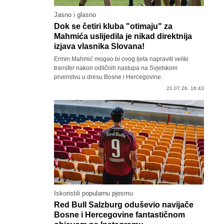
Jasno i glasno
Dok se četiri kluba "otimaju" za
Mahmića uslijedila je nikad direktnija
izjava vlasnika Slovana!
Ermin Mahmić mogao bi ovog ljeta napraviti veliki
transfer nakon odličnih nastupa na Svjetskom
prvenstvu u dresu Bosne i Hercegovine.
21.07.26. 16:43
Iskoristili popularnu pjesmu
Red Bull Salzburg oduševio navijače
Bosne i Hercegovine fantastičnom