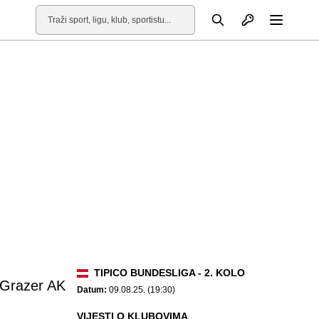
Otvori profil
Pretraga
Otvori
TIPICO BUNDESLIGA - 2. KOLO
Grazer AK
Datum:
09.08.25. (19:30)
VIJESTI O KLUBOVIMA