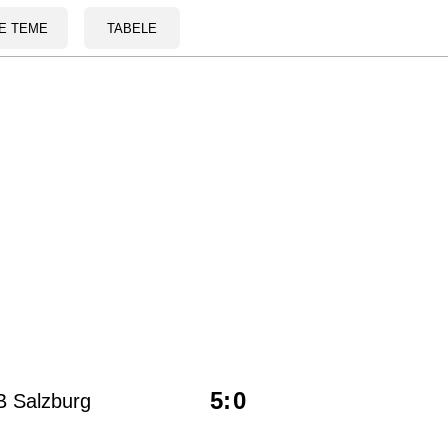
E TEME
TABELE
5
:
0
B Salzburg