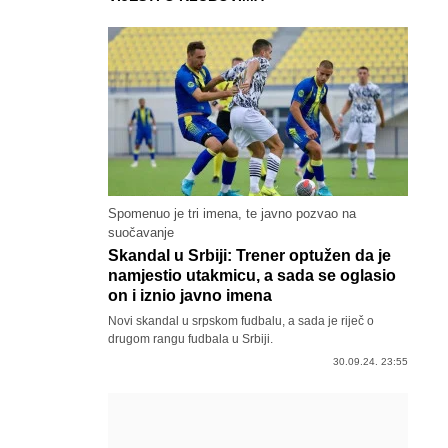
Spomenuo je tri imena, te javno pozvao na
suočavanje
Skandal u Srbiji: Trener optužen da je
namjestio utakmicu, a sada se oglasio
on i iznio javno imena
Novi skandal u srpskom fudbalu, a sada je riječ o
drugom rangu fudbala u Srbiji.
30.09.24. 23:55