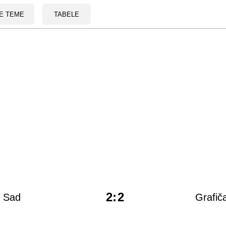
E TEME
TABELE
2
:
2
 Sad
Grafič