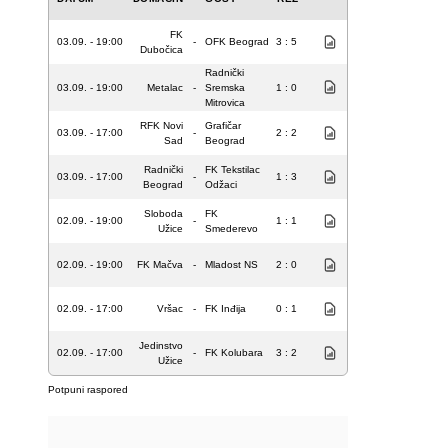
FK
03.09. - 19:00
-
OFK Beograd
3 : 5
Dubočica
Radnički
03.09. - 19:00
Metalac
-
Sremska
1 : 0
Mitrovica
RFK Novi
Grafičar
03.09. - 17:00
-
2 : 2
Sad
Beograd
Radnički
FK Tekstilac
03.09. - 17:00
-
1 : 3
Beograd
Odžaci
Sloboda
FK
02.09. - 19:00
-
1 : 1
Užice
Smederevo
02.09. - 19:00
FK Mačva
-
Mladost NS
2 : 0
02.09. - 17:00
Vršac
-
FK Inđija
0 : 1
Jedinstvo
02.09. - 17:00
-
FK Kolubara
3 : 2
Užice
Potpuni raspored