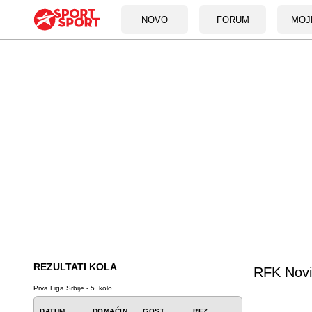
NOVO
FORUM
MOJ
REZULTATI KOLA
RFK Novi
Prva Liga Srbije - 5. kolo
DATUM
DOMAĆIN
GOST
REZ