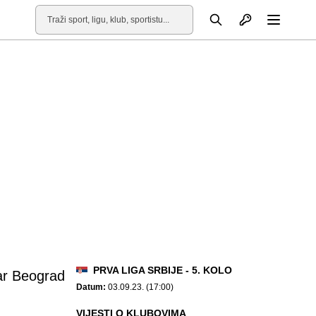
Otvori profil
Pretraga
Otvori
PRVA LIGA SRBIJE - 5. KOLO
ar Beograd
Datum:
03.09.23. (17:00)
VIJESTI O KLUBOVIMA