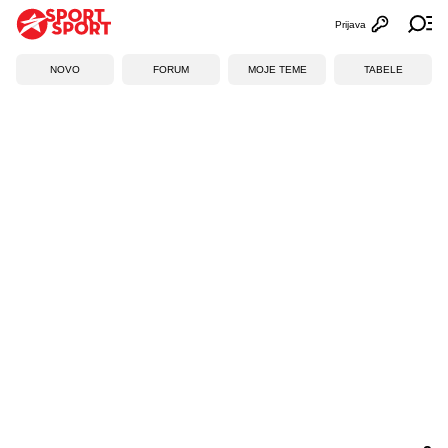
Prijava
Otvori profi
Ot
NOVO
FORUM
MOJE TEME
TABELE